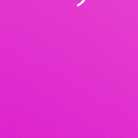
“Ligesom de ærbødige ypperstepræster i det
gamle Egypten, som tilbød deres højeste
gaver til guderne og gudinderne, tilbyder vi
en alkymi af egyptiske duftolier, tro overfor
traditionelle destillationsmetoder
overleveret fra generation til generation
siden faraonernes tid.
Nær Kongernes dal, i byen Luxor, har en
hengiven familie holdt gamle traditioner i
live, og tændt gnisten af håb om, at verden
langsomt vil bevæge sig væk fra brugen af
parfume, som har integreret lugt i en
unaturlig form ved at indarbejde kemikalier,
der er skadelige for vores sensitive og yderst
absorberende hud.
Vores drøm om en fremtid inspireret af en