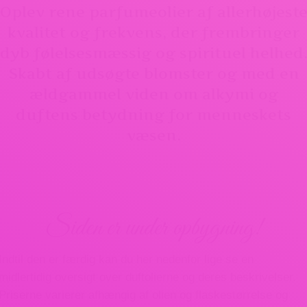
Oplev rene parfumeolier af allerhøjest
kvalitet og frekvens, der frembringer
dyb følelsesmæssig og spirituel helhed
Skabt af udsøgte blomster og med en
ældgammel viden om alkymi og
duftens betydning for menneskets
væsen.
Siden er under opbygning!
Indtil den er færdig kan du her nedenfor lige se en
midlertidig oversigt over duftolierne og deres beskrivelser.
Priserne varierer afhængig af olien og flaskestørrelse og