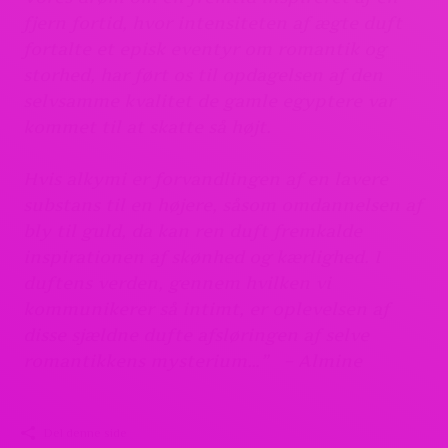
fjern fortid, hvor intensiteten af ægte duft
fortalte et episk eventyr om romantik og
storhed, har ført os til opdagelsen af den
selvsamme kvalitet de gamle egyptere var
kommet til at skatte så højt.
Hvis alkymi er forvandlingen af en lavere
substans til en højere, såsom omdannelsen af
bly til guld, da kan ren duft fremkalde
inspirationen af skønhed og kærlighed. I
duftens verden, gennem hvilken vi
kommunikerer så intimt, er oplevelsen af
disse sjældne dufte afsløringen af selve
romantikkens mysterium…”
– Almine
Del denne side