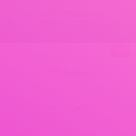
+45 41 40 50 19
malue@divinegateways.dk
Malue.Wittusrose
Hjerteforbindelse er vejen til Sjælen...
MENU
Duftalkymi
Divine Egyptian Oils of
Enlightenment
You are here:
Home
Duftalkymi