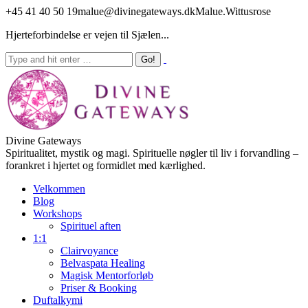
+45 41 40 50 19
malue@divinegateways.dk
Malue.Wittusrose
Hjerteforbindelse er vejen til Sjælen...
Divine Gateways
Spiritualitet, mystik og magi. Spirituelle nøgler til liv i forvandling –
forankret i hjertet og formidlet med kærlighed.
Velkommen
Blog
Workshops
Spirituel aften
1:1
Clairvoyance
Belvaspata Healing
Magisk Mentorforløb
Priser & Booking
Duftalkymi