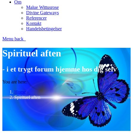
Om
Malue Wittusrose
Divine Gateways
Referencer
Kontakt
Handelsbetingelser
Menu
back
Spirituel aften
- i et trygt forum hjemme hos dig selv
You are here:
Home
Spirituel aften