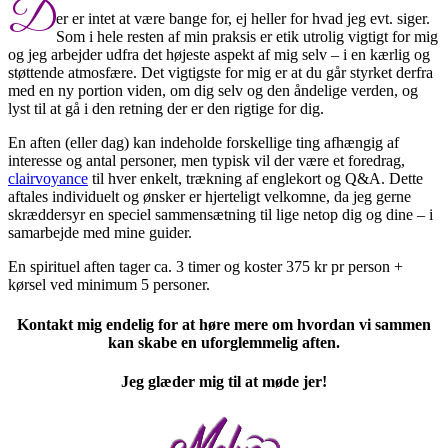
D
er er intet at være bange for, ej heller for hvad jeg evt. siger.
Som i hele resten af min praksis er etik utrolig vigtigt for mig
og jeg arbejder udfra det højeste aspekt af mig selv – i en kærlig og
støttende atmosfære. Det vigtigste for mig er at du går styrket derfra
med en ny portion viden, om dig selv og den åndelige verden, og
lyst til at gå i den retning der er den rigtige for dig.
En aften (eller dag) kan indeholde forskellige ting afhængig af
interesse og antal personer, men typisk vil der være et foredrag,
clairvoyance
til hver enkelt, trækning af englekort og Q&A. Dette
aftales individuelt og ønsker er hjerteligt velkomne, da jeg gerne
skræddersyr en speciel sammensætning til lige netop dig og dine – i
samarbejde med mine guider.
En spirituel aften tager ca. 3 timer og koster 375 kr pr person +
kørsel ved minimum 5 personer.
Kontakt mig endelig for at høre mere om hvordan vi sammen
kan skabe en uforglemmelig aften.
Jeg glæder mig til at møde jer!