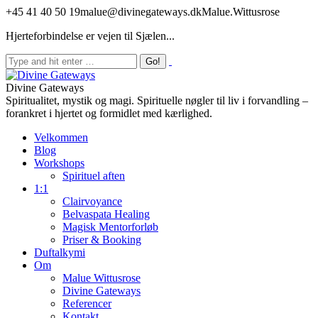
+45 41 40 50 19
malue@divinegateways.dk
Malue.Wittusrose
Hjerteforbindelse er vejen til Sjælen...
Divine Gateways
Spiritualitet, mystik og magi. Spirituelle nøgler til liv i forvandling –
forankret i hjertet og formidlet med kærlighed.
Velkommen
Blog
Workshops
Spirituel aften
1:1
Clairvoyance
Belvaspata Healing
Magisk Mentorforløb
Priser & Booking
Duftalkymi
Om
Malue Wittusrose
Divine Gateways
Referencer
Kontakt