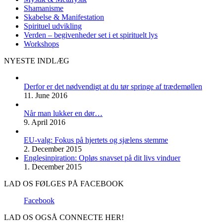
Shamanisme
Skabelse & Manifestation
Spirituel udvikling
Verden – begivenheder set i et spirituelt lys
Workshops
NYESTE INDLÆG
Derfor er det nødvendigt at du tør springe af trædemøllen
11. June 2016
Når man lukker en dør…
9. April 2016
EU-valg: Fokus på hjertets og sjælens stemme
2. December 2015
Englesinpiration: Opløs snavset på dit livs vinduer
1. December 2015
LAD OS FØLGES PÅ FACEBOOK
Facebook
LAD OS OGSÅ CONNECTE HER!