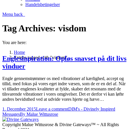
Handelsbetingelser
Menu
back
Tag Archives:
visdom
You are here:
Home
Englesinpiration: Opløs snavset på dit livs
Entries tagged with "visdom"
vinduer
Engle gennemstrømmer os med vibrationer af kærlighed, accept og
tillid, med fokus på vores eget indre væsen, som de er en del af. Når
vi tillader englenes kvaliteter at fylde, skaber det resonans med de
tilsvarende vibrationer i vores omgivelser. Det er derfor vi kan løfte
andres bevidsthed ved at udvide vores hjerte og hæve…
1. December 2015
Leave a comment
DIM's - Divinely Inspired
Messages
By
Malue Wittusrose
Copyright Malue Wittusrose & Divine Gateways™ ~ All Rights