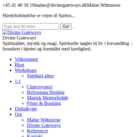
+45 41 40 50 19
malue@divinegateways.dk
Malue.Wittusrose
Hjerteforbindelse er vejen til Sjælen...
Divine Gateways
Spiritualitet, mystik og magi. Spirituelle nøgler til liv i forvandling –
forankret i hjertet og formidlet med kærlighed.
Velkommen
Blog
Workshops
Spirituel aften
1:1
Clairvoyance
Belvaspata Healing
Magisk Mentorforløb
Priser & Booking
Duftalkymi
Om
Malue Wittusrose
Divine Gateways
Referencer
Kontakt