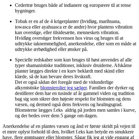
Cedertræ bruges både af indianere og europæere til at rense
bygninger.
Tobak er en af de 4 krigerplanter (hvidløg, marihuana,
iowasca eller ayahuasca er de andre) hvor plantens vibration
kan overstige, eller tilsidesætte, menneskets vibration.
Hvidløg overstiger frekvensen hos virus og bruges til at
udtrykke taknemmelighed, anerkendelse, eller som en måde at
udtrykke ærbødighed eller ønsker på.
Specielle redskaber som kun bruges til høst anvendes af alle
typer shamanistiske traditioner, inklusiv druiderne. Afskårne
planter lægges direkte i en kurv beklædt med skind eller
klæde, så de kan bevare deres livskraft.
Det er også sådan det foregår med de vidunderlige
alkymistiske
blomsterolier jeg sælger
. Familien der dyrker og
destillerer dem har en tusinde af år gammel viden og tradition
bag sig som sikrer den højeste respekt for blomsten og dens
væsen, og dermed også dens frekvens og healingsgrad.
Blomsterne lægges f.eks aldrig på jorden men samles i kurve,
og der bedes over dem 5 gange om dagen.
Anerkendelse af en plantes væsen og ånd er første skridt på vejen til
et mere oplyst forhold til den, hvilket f.eks kan betyde en smukkere
have, flere grøntsager eller blomster. Sågar fik jeg at vide engang af