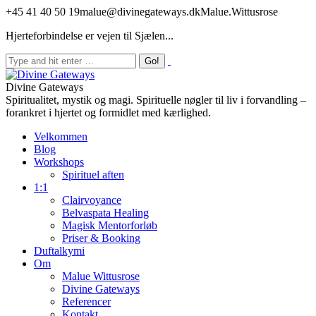
+45 41 40 50 19
malue@divinegateways.dk
Malue.Wittusrose
Hjerteforbindelse er vejen til Sjælen...
Divine Gateways
Spiritualitet, mystik og magi. Spirituelle nøgler til liv i forvandling –
forankret i hjertet og formidlet med kærlighed.
Velkommen
Blog
Workshops
Spirituel aften
1:1
Clairvoyance
Belvaspata Healing
Magisk Mentorforløb
Priser & Booking
Duftalkymi
Om
Malue Wittusrose
Divine Gateways
Referencer
Kontakt