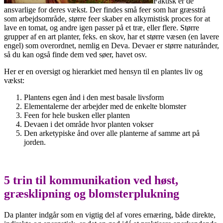
Faktisk er de
ansvarlige for deres vækst. Der findes små feer som har græsstrå
som arbejdsområde, større feer skaber en alkymistisk proces for at
lave en tomat, og andre igen passer på et træ, eller flere. Større
grupper af en art planter, feks. en skov, har et større væsen (en lavere
engel) som overordnet, nemlig en Deva. Devaer er større naturånder,
så du kan også finde dem ved søer, havet osv.
Her er en oversigt og hierarkiet med hensyn til en plantes liv og
vækst:
Plantens egen ånd i den mest basale livsform
Elementalerne der arbejder med de enkelte blomster
Feen for hele busken eller planten
Devaen i det område hvor planten vokser
Den arketypiske ånd over alle planterne af samme art på
jorden.
5 trin til kommunikation ved høst,
græsklipning og blomsterplukning
Da planter indgår som en vigtig del af vores ernæring, både direkte,