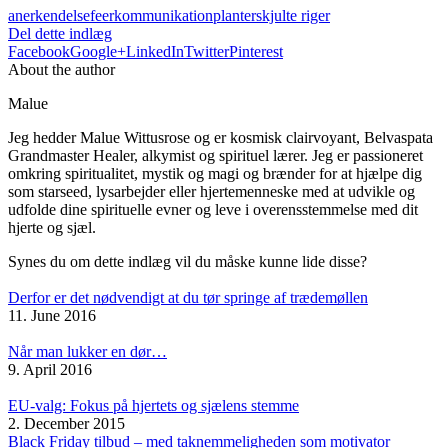
anerkendelse
feer
kommunikation
planter
skjulte riger
Del dette indlæg
Facebook
Google+
LinkedIn
Twitter
Pinterest
About the author
Malue
Jeg hedder Malue Wittusrose og er kosmisk clairvoyant, Belvaspata
Grandmaster Healer, alkymist og spirituel lærer. Jeg er passioneret
omkring spiritualitet, mystik og magi og brænder for at hjælpe dig
som starseed, lysarbejder eller hjertemenneske med at udvikle og
udfolde dine spirituelle evner og leve i overensstemmelse med dit
hjerte og sjæl.
Synes du om dette indlæg vil du måske kunne lide disse?
Derfor er det nødvendigt at du tør springe af trædemøllen
11. June 2016
Når man lukker en dør…
9. April 2016
EU-valg: Fokus på hjertets og sjælens stemme
2. December 2015
Black Friday tilbud – med taknemmeligheden som motivator