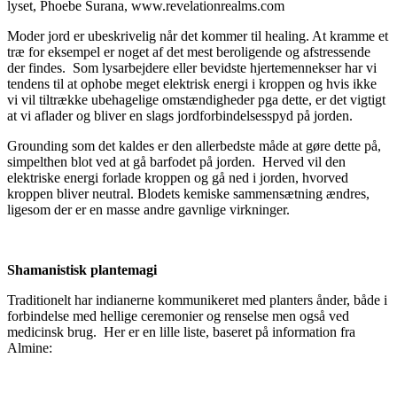
lyset, Phoebe Surana, www.revelationrealms.com
Moder jord er ubeskrivelig når det kommer til healing. At kramme et
træ for eksempel er noget af det mest beroligende og afstressende
der findes. Som lysarbejdere eller bevidste hjertemennekser har vi
tendens til at ophobe meget elektrisk energi i kroppen og hvis ikke
vi vil tiltrække ubehagelige omstændigheder pga dette, er det vigtigt
at vi aflader og bliver en slags jordforbindelsesspyd på jorden.
Grounding som det kaldes er den allerbedste måde at gøre dette på,
simpelthen blot ved at gå barfodet på jorden. Herved vil den
elektriske energi forlade kroppen og gå ned i jorden, hvorved
kroppen bliver neutral. Blodets kemiske sammensætning ændres,
ligesom der er en masse andre gavnlige virkninger.
Shamanistisk plantemagi
Traditionelt har indianerne kommunikeret med planters ånder, både i
forbindelse med hellige ceremonier og renselse men også ved
medicinsk brug. Her er en lille liste, baseret på information fra
Almine: