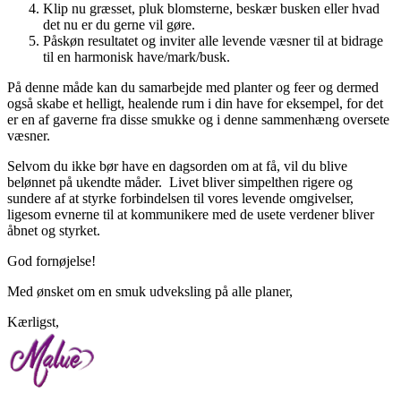
Klip nu græsset, pluk blomsterne, beskær busken eller hvad
det nu er du gerne vil gøre.
Påskøn resultatet og inviter alle levende væsner til at bidrage
til en harmonisk have/mark/busk.
På denne måde kan du samarbejde med planter og feer og dermed
også skabe et helligt, healende rum i din have for eksempel, for det
er en af gaverne fra disse smukke og i denne sammenhæng oversete
væsner.
Selvom du ikke bør have en dagsorden om at få, vil du blive
belønnet på ukendte måder. Livet bliver simpelthen rigere og
sundere af at styrke forbindelsen til vores levende omgivelser,
ligesom evnerne til at kommunikere med de usete verdener bliver
åbnet og styrket.
God fornøjelse!
Med ønsket om en smuk udveksling på alle planer,
Kærligst,