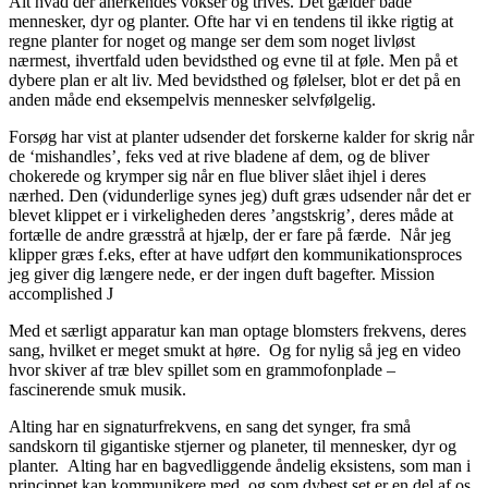
Alt hvad der anerkendes vokser og trives. Det gælder både
mennesker, dyr og planter. Ofte har vi en tendens til ikke rigtig at
regne planter for noget og mange ser dem som noget livløst
nærmest, ihvertfald uden bevidsthed og evne til at føle. Men på et
dybere plan er alt liv. Med bevidsthed og følelser, blot er det på en
anden måde end eksempelvis mennesker selvfølgelig.
Forsøg har vist at planter udsender det forskerne kalder for skrig når
de ‘mishandles’, feks ved at rive bladene af dem, og de bliver
chokerede og krymper sig når en flue bliver slået ihjel i deres
nærhed. Den (vidunderlige synes jeg) duft græs udsender når det er
blevet klippet er i virkeligheden deres ’angstskrig’, deres måde at
fortælle de andre græsstrå at hjælp, der er fare på færde. Når jeg
klipper græs f.eks, efter at have udført den kommunikationsproces
jeg giver dig længere nede, er der ingen duft bagefter. Mission
accomplished J
Med et særligt apparatur kan man optage blomsters frekvens, deres
sang, hvilket er meget smukt at høre. Og for nylig så jeg en video
hvor skiver af træ blev spillet som en grammofonplade –
fascinerende smuk musik.
Alting har en signaturfrekvens, en sang det synger, fra små
sandskorn til gigantiske stjerner og planeter, til mennesker, dyr og
planter. Alting har en bagvedliggende åndelig eksistens, som man i
princippet kan kommunikere med, og som dybest set er en del af os