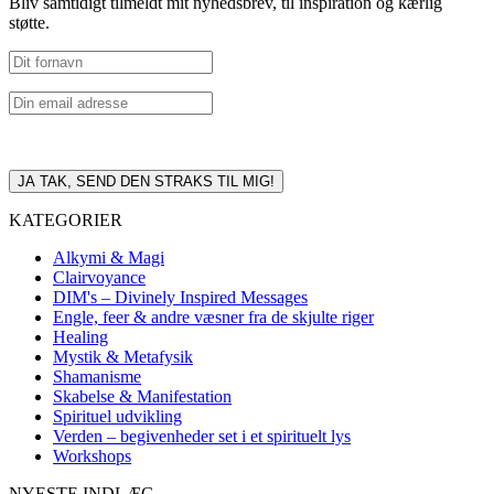
Bliv samtidigt tilmeldt mit nyhedsbrev, til inspiration og kærlig
støtte.
KATEGORIER
Alkymi & Magi
Clairvoyance
DIM's – Divinely Inspired Messages
Engle, feer & andre væsner fra de skjulte riger
Healing
Mystik & Metafysik
Shamanisme
Skabelse & Manifestation
Spirituel udvikling
Verden – begivenheder set i et spirituelt lys
Workshops
NYESTE INDLÆG