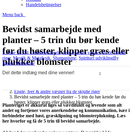
Handelsbetingelser
Menu
back
Bevidst samarbejde med
planter – 5 trin du bør kende
før du høster, klipper græs eller
5. June 2015
4 Comments
Engle, feer & andre væsner fra de skjulte
riger
,
Mystik & Metafysik
,
Shamanisme
,
Spirituel udvikling
By
plukker blomster
Malue Wittusrose
Del dette indlæg med dine venner!
1
You are here:
0
0
0
0
Home
Engle, feer & andre væsner fra de skjulte riger
Bevidst samarbejde med planter – 5 trin du bør kende før du
høster, klipper græs eller plukker blomster
Planteriget er akkurat liges så værdifuldt og levende som alt
andet og fortjener vores anerkendelse og kommunikation, især i
forbindelse med høst, græsklipning og blomsterplukning. Læs
her hvorfor og få de 5 trin til bevidst samarbejde.