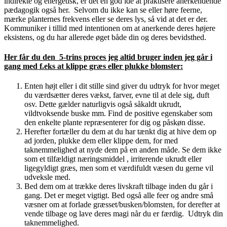
indirekte og energetisk, er det en god idé at praktisere anerkendende
pædagogik også her. Selvom du ikke kan se eller høre feerne,
mærke planternes frekvens eller se deres lys, så vid at det er der.
Kommuniker i tillid med intentionen om at anerkende deres højere
eksistens, og du har allerede øget både din og deres bevidsthed.
Her får du den 5-trins proces jeg altid bruger inden jeg går i
gang med f.eks at klippe græs eller plukke blomster:
Enten højt eller i dit stille sind giver du udtryk for hvor meget
du værdsætter deres vækst, farver, evne til at dele sig, duft
osv. Dette gælder naturligvis også såkaldt ukrudt,
vildtvoksende buske mm. Find de positive egenskaber som
den enkelte plante repræsenterer for dig og påskøn disse.
Herefter fortæller du dem at du har tænkt dig at hive dem op
ad jorden, plukke dem eller klippe dem, for med
taknemmelighed at nyde dem på en anden måde. Se dem ikke
som et tilfældigt næringsmiddel , irriterende ukrudt eller
ligegyldigt græs, men som et værdifuldt væsen du gerne vil
udveksle med.
Bed dem om at trække deres livskraft tilbage inden du går i
gang. Det er meget vigtigt. Bed også alle feer og andre små
væsner om at forlade græsset/busken/blomsten, for derefter at
vende tilbage og lave deres magi når du er færdig. Udtryk din
taknemmelighed.